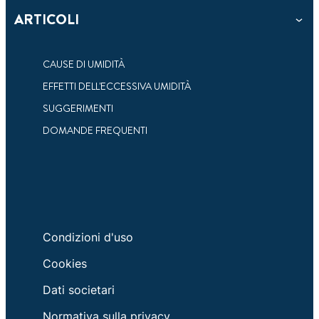
3
ARTICOLI
minuti
di
SAPEVI CHE IL CLIMA PUÒ CAUSARE
lettura
PROBLEMI DI UMIDITÀ IN CASA?
CAUSE DI UMIDITÀ
EFFETTI DELL'ECCESSIVA UMIDITÀ
Le condizioni climatiche possono contribuire ad
avere un eccesso di umidità in casa.
SUGGERIMENTI
DOMANDE FREQUENTI
Condizioni d'uso
Cookies
Dati societari
Normativa sulla privacy