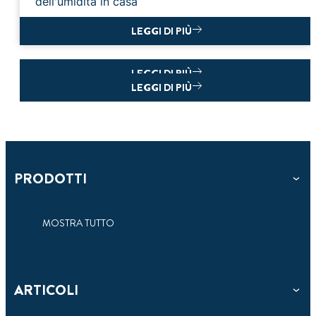
dell'umidità in casa
LEGGI DI PIÙ
LEGGI DI PIÙ
LEGGI DI PIÙ
PRODOTTI
MOSTRA TUTTO
3
minuti
ARTICOLI
di
RIDURRE L'UMIDITÀ PER AVERE ARIA
lettura
DOMANDE FREQUENTI
PULITA IN CASA