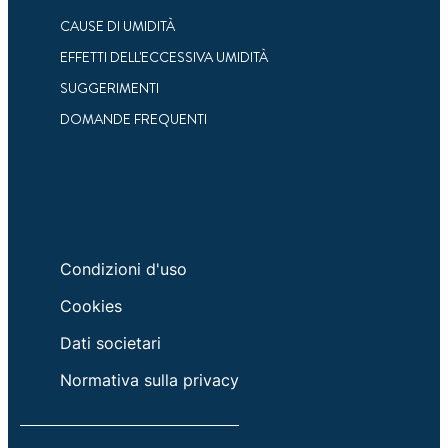
CAUSE DI UMIDITÀ
Scopri di più riguardo l'umidità e gli
Pochi semplici modi per mantenere l'aria pulita
EFFETTI DELL'ECCESSIVA UMIDITÀ
assorbiumidità
e migliorare la qualità dell'aria in casa.
SUGGERIMENTI
DOMANDE FREQUENTI
Condizioni d'uso
Cookies
Dati societari
Normativa sulla privacy